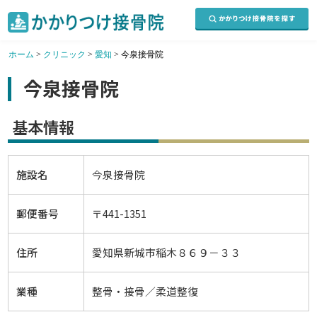
ホーム
>
クリニック
>
愛知
>
今泉接骨院
今泉接骨院
基本情報
施設名
今泉接骨院
郵便番号
〒441-1351
住所
愛知県新城市稲木８６９－３３
業種
整骨・接骨／柔道整復