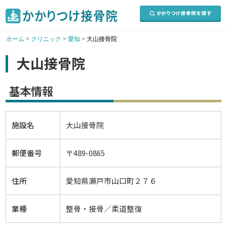
ホーム
>
クリニック
>
愛知
>
大山接骨院
大山接骨院
基本情報
施設名
大山接骨院
郵便番号
〒489-0865
住所
愛知県瀬戸市山口町２７６
業種
整骨・接骨／柔道整復