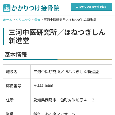
ホーム
>
クリニック
>
愛知
>
三河中医研究所／ほねつぎしん新進堂
三河中医研究所／ほねつぎしん
新進堂
基本情報
施設名
三河中医研究所／ほねつぎしん新進堂
郵便番号
〒444-0406
住所
愛知県西尾市一色町対米船原４－３
業種
鍼灸・あん摩マッサージ