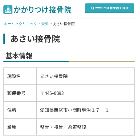
ホーム
>
クリニック
>
愛知
>
あさい接骨院
あさい接骨院
基本情報
施設名
あさい接骨院
郵便番号
〒445-0893
住所
愛知県西尾市小間町明治１７－１
業種
整骨・接骨／柔道整復