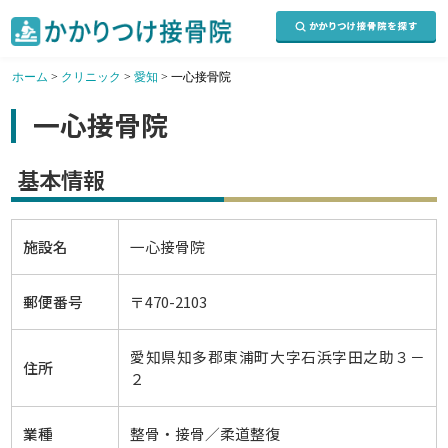
ホーム
>
クリニック
>
愛知
>
一心接骨院
一心接骨院
基本情報
施設名
一心接骨院
郵便番号
〒470-2103
愛知県知多郡東浦町大字石浜字田之助３－
住所
２
業種
整骨・接骨／柔道整復