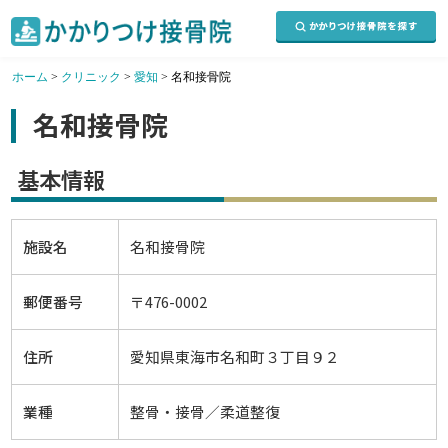
ホーム
>
クリニック
>
愛知
>
名和接骨院
名和接骨院
基本情報
施設名
名和接骨院
郵便番号
〒476-0002
住所
愛知県東海市名和町３丁目９２
業種
整骨・接骨／柔道整復