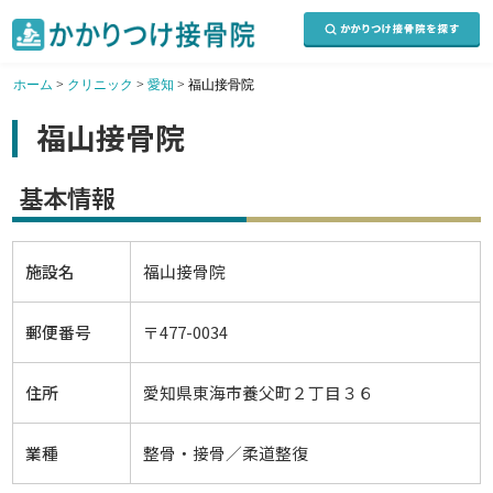
ホーム
>
クリニック
>
愛知
>
福山接骨院
福山接骨院
基本情報
施設名
福山接骨院
郵便番号
〒477-0034
住所
愛知県東海市養父町２丁目３６
業種
整骨・接骨／柔道整復