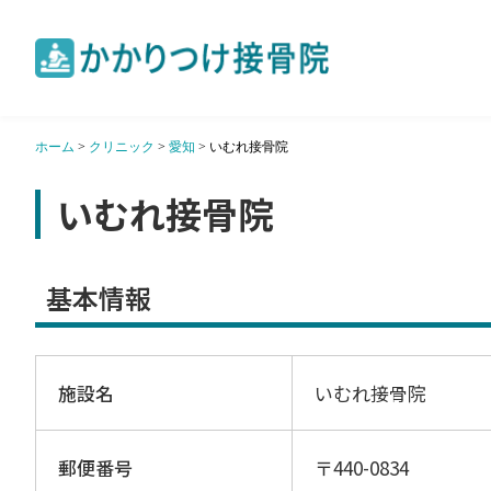
ホーム
>
クリニック
>
愛知
>
いむれ接骨院
いむれ接骨院
基本情報
施設名
いむれ接骨院
郵便番号
〒440-0834