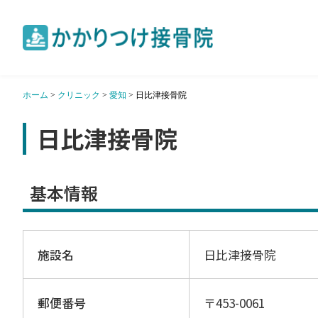
ホーム
>
クリニック
>
愛知
>
日比津接骨院
日比津接骨院
基本情報
施設名
日比津接骨院
郵便番号
〒453-0061