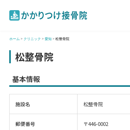
ホーム
>
クリニック
>
愛知
>
松整骨院
松整骨院
基本情報
施設名
松整骨院
郵便番号
〒446-0002