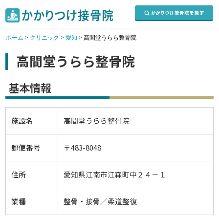
ホーム
>
クリニック
>
愛知
>
高間堂うらら整骨院
高間堂うらら整骨院
基本情報
施設名
高間堂うらら整骨院
郵便番号
〒483-8048
住所
愛知県江南市江森町中２４－１
業種
整骨・接骨／柔道整復