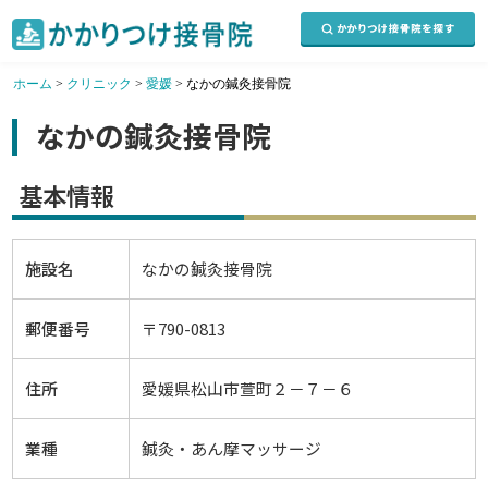
ホーム
>
クリニック
>
愛媛
>
なかの鍼灸接骨院
なかの鍼灸接骨院
基本情報
施設名
なかの鍼灸接骨院
郵便番号
〒790-0813
住所
愛媛県松山市萱町２－７－６
業種
鍼灸・あん摩マッサージ